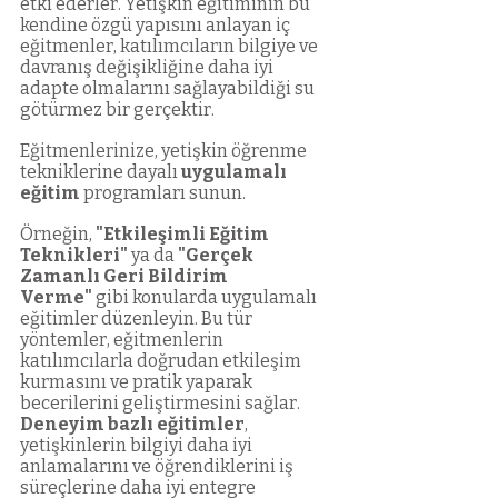
etki ederler. Yetişkin eğitiminin bu 
kendine özgü yapısını anlayan iç 
eğitmenler, katılımcıların bilgiye ve 
davranış değişikliğine daha iyi 
adapte olmalarını sağlayabildiği su 
götürmez bir gerçektir.
Eğitmenlerinize, yetişkin öğrenme 
tekniklerine dayalı 
uygulamalı 
eğitim
 programları sunun. 
Örneğin, 
"Etkileşimli Eğitim 
Teknikleri"
 ya da 
"Gerçek 
Zamanlı Geri Bildirim 
Verme"
 gibi konularda uygulamalı 
eğitimler düzenleyin. Bu tür 
yöntemler, eğitmenlerin 
katılımcılarla doğrudan etkileşim 
kurmasını ve pratik yaparak 
becerilerini geliştirmesini sağlar. 
Deneyim bazlı eğitimler
, 
yetişkinlerin bilgiyi daha iyi 
anlamalarını ve öğrendiklerini iş 
süreçlerine daha iyi entegre 