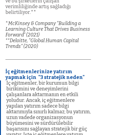
ve bu şirketlerin çalışan 
verimliliğinde artış sağladığı 
belirtiliyor.**
*
McKinsey & Company "Building a 
Learning Culture That Drives Business 
Forward" (2021)
**Deloitte, "Global Human Capital 
Trends" (2020)
İç eğitmenlerinize yatırım 
yapmak için  "3 stratejik neden"
İç eğitmenler, bir kurumun bilgi 
birikimini ve deneyimlerini 
çalışanlara aktarmanın en etkili 
yoludur. Ancak, iç eğitmenlere 
yapılan yatırım sadece bilgi 
aktarımıyla sınırlı kalmaz; bu yatırım, 
uzun vadede organizasyonun 
büyümesini ve sürdürülebilir 
başarısını sağlayan stratejik bir güç 
yaratır. İşte iç eğitmenlere yatırım 