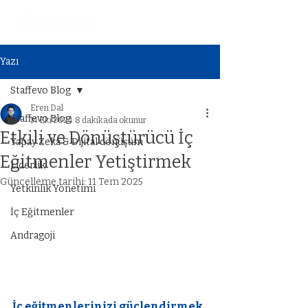
Yazı
Staffevo Blog
Eren Dal
Staffevo Blog
14 Eki 2024
8 dakikada okunur
Etkili ve Dönüştürücü İç
Yapay Zeka & Dijital dönüşüm
Eğitmenler Yetiştirmek
Liderlik
Güncelleme tarihi:
11 Tem 2025
Yetkinlik Yönetimi
İç Eğitmenler
Andragoji
İç eğitmenlerinizi güçlendirmek 