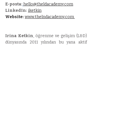
E-posta:
hello@theldacademy.com
LinkedIn: 
iketkin
Website: 
www.thelndacademy.com 
Irina Ketkin
, öğrenme ve gelişim (L&D) 
dünyasında 2011 yılından bu yana aktif 
olarak çalışan, uluslararası deneyime sahip 
bir danışman, eğitmen ve içerik 
geliştiricidir. Kariyerine İngiltere ve 
Bulgaristan merkezli kurumsal şirketlerde 
başlayan Irina, Avrupa’dan Orta Doğu’ya 
kadar farklı ülkelerde binlerce çalışanın 
gelişim yolculuğuna eşlik etmiştir. Farklı 
kültürlerde edindiği saha deneyimleri, 
onun hem yüz yüze hem de dijital eğitim 
programlarını katılımcıların gerçek 
ihtiyaçlarına göre özelleştirme becerisini 
güçlendirmiştir.