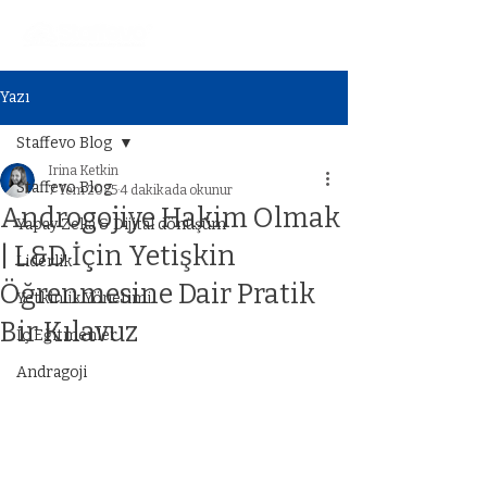
Yazı
Staffevo Blog
Irina Ketkin
Staffevo Blog
7 Tem 2025
4 dakikada okunur
Androgojiye Hakim Olmak
Yapay Zeka & Dijital dönüşüm
| L&D İçin Yetişkin
Liderlik
Öğrenmesine Dair Pratik
Yetkinlik Yönetimi
Bir Kılavuz
İç Eğitmenler
Andragoji