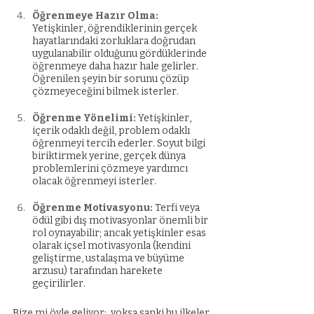
Öğrenmeye Hazır Olma: 
Yetişkinler, öğrendiklerinin gerçek 
hayatlarındaki zorluklara doğrudan 
uygulanabilir olduğunu gördüklerinde 
öğrenmeye daha hazır hale gelirler. 
Öğrenilen şeyin bir sorunu çözüp 
çözmeyeceğini bilmek isterler.
Öğrenme Yönelimi: 
Yetişkinler, 
içerik odaklı değil, problem odaklı 
öğrenmeyi tercih ederler. Soyut bilgi 
biriktirmek yerine, gerçek dünya 
problemlerini çözmeye yardımcı 
olacak öğrenmeyi isterler.
Öğrenme Motivasyonu: 
Terfi veya 
ödül gibi dış motivasyonlar önemli bir 
rol oynayabilir; ancak yetişkinler esas 
olarak içsel motivasyonla (kendini 
geliştirme, ustalaşma ve büyüme 
arzusu) tarafından harekete 
geçirilirler.
Bize mi öyle geliyor;  yoksa sanki bu ilkeler 