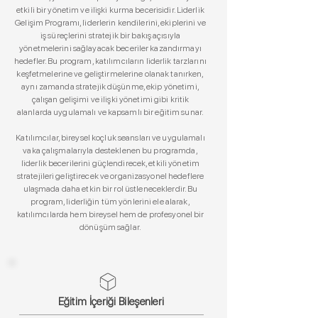
etkili bir yönetim ve ilişki kurma becerisidir. Liderlik
Gelişim Programı, liderlerin kendilerini, ekiplerini ve
iş süreçlerini stratejik bir bakış açısıyla
yönetmelerini sağlayacak beceriler kazandırmayı
hedefler. Bu program, katılımcıların liderlik tarzlarını
keşfetmelerine ve geliştirmelerine olanak tanırken,
aynı zamanda stratejik düşünme, ekip yönetimi,
çalışan gelişimi ve ilişki yönetimi gibi kritik
alanlarda uygulamalı ve kapsamlı bir eğitim sunar.
Katılımcılar, bireysel koçluk seansları ve uygulamalı
vaka çalışmalarıyla desteklenen bu programda,
liderlik becerilerini güçlendirecek, etkili yönetim
stratejileri geliştirecek ve organizasyonel hedeflere
ulaşmada daha etkin bir rol üstleneceklerdir. Bu
program, liderliğin tüm yönlerini ele alarak,
katılımcılarda hem bireysel hem de profesyonel bir
dönüşüm sağlar.
Eğitim İçeriği Bileşenleri