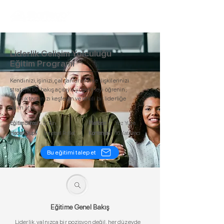
Liderlik Gelişim Yolculuğu
Eğitim Programı
Kendinizi, işinizi, çalışanlarınızı ve ilişkilerinizi
stratejik bir bakış açısıyla yönetmeyi öğrenin;
liderlik tarzınızı keşfedin ve etkili bir liderliğe
adım atın.
Eğitim Süresi :
9 Gün
Platform:
Yüz Yüze
Hedef Grup :
Yönetsel Roller
Kontenjan :
16 Katılımcı
Bu eğitimi talep et
Eğitime Genel Bakış
Liderlik, yalnızca bir pozisyon değil, her düzeyde