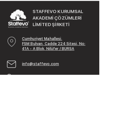
STAFFEVO KURUMSAL
AKADEMİ ÇÖZÜMLERİ
LİMİTED ŞİRKETİ
Cumhuriyet Mahallesi,
FSM Bulvarı, Cadde 224 Sitesi, No:
41A - A Blok, Nilüfer / BURSA
info@staffevo.com
Phone:
+90 (224) 909 81 72
Mobile:
+90 (539) 430 99 46
Mobile: +90 (536) 270 01 77
Staffevo Hakkında
Hakkımızda
Eğitimler & Hizmetler