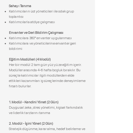
Sahayı Tanıma
Katılımcıların üst yöneticileri ile odak grup
toplantısı
Katılımcılarla atölye çalışması
Envanter ve Geri Bildirim Çalışması
Katılımcılara 360° envanter uygulanması
Katılımcılara ve yöneticilerine envanter geri
bildirimi
Eğitim Modülleri (4 Modül)
Her bir modül 2 tam gün yüz yüze eğitim içerir.
Modüller arasında 4-6 hafta boşluk bırakılır. Bu
süreçte katılımcılar ilgili modüllerden elde
ettikleri kazanımları iş süreçlerinde deneyimleme
fırsatı bulurlar.
1. Modül - Kendini Yönet (2 Gün)
Duygusal zeka, stres yönetimi, kişisel farkındalık
ve liderlik tarzlarını tanıma
2. Modül - İşini Yönet (2 Gün)
Stratejik düşünme, karar alma, hedef belirleme ve