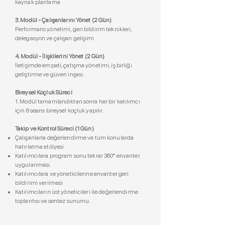
kaynak planlama
3. Modül - Çalışanlarını Yönet (2 Gün)
Performans yönetimi, geri bildirim teknikleri,
delegasyon ve çalışan gelişimi
4. Modül - İlişkilerini Yönet (2 Gün)
İletişimde empati, çatışma yönetimi, iş birliği
geliştirme ve güven inşası.
Bireysel Koçluk Süreci
1. Modül tamamlandıktan sonra her bir katılımcı
için 6 seans bireysel koçluk yapılır.
Takip ve Kontrol Süreci (1 Gün)
Çalışanlarla değerlendirme ve tüm konularda
hatırlatma atölyesi.
Katılımcılara program sonu tekrar 360° envanter
uygulanması.
Katılımcılara ve yöneticilerine envanter geri
bildirimi verilmesi
Katılımcıların üst yöneticileri ile değerlendirme
toplantısı ve sentez sunumu.