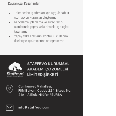
Davranışsal Kazanımlar
Tekrar eden iş adımları için uygulanabilir 
otomasyon kurguları oluşturma
Raporlama, planlama ve süreç takibi 
alanlarında yapay zeka destekli iş akışları 
tasarlama
Yapay zeka araçlarını kontrollü kullanım 
ilkeleriyle iş süreçlerine entegre etme
STAFFEVO KURUMSAL
AKADEMİ ÇÖZÜMLERİ
LİMİTED ŞİRKETİ
Cumhuriyet Mahallesi,
FSM Bulvarı, Cadde 224 Sitesi, No:
41A - A Blok, Nilüfer / BURSA
info@staffevo.com