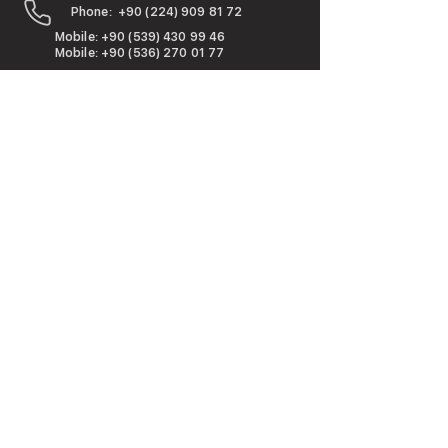
Phone:
+90 (224) 909 81 72
Mobile:
+90 (539) 430 99 46
Mobile: +90 (536) 270 01 77
Staffevo Hakkında
Hakkımızda
Eğitimler & Hizmetler
Staffevo Kütüphanesi
Stratejik Eğitim Çözümleri ile Tanışın
Özelleştirilmiş kurumsal akademi çözümleri
hakkında daha fazla bilgi almak ve size nasıl
yardımcı olabileceğimizi öğrenmek için
bizimle iletişime geçin