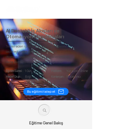
AI Destekli İş Akışları ve
Otomasyon Uygulamaları
Tekrar eden işleri hızlandırın, iş akışlarını
sadeleştirin ve yapay zeka destekli
otomasyonlarla daha akıcı, daha verimli ve
daha sürdürülebilir süreçler oluşturun.
Eğitim Süresi :
1 Gün
Platform:
Yüz yüze / Online
Hedef Grup :
Bilgi
Kontenjan :
15 Katılımcı
Teknolojileri
Bu eğitimi talep et
Eğitime Genel Bakış