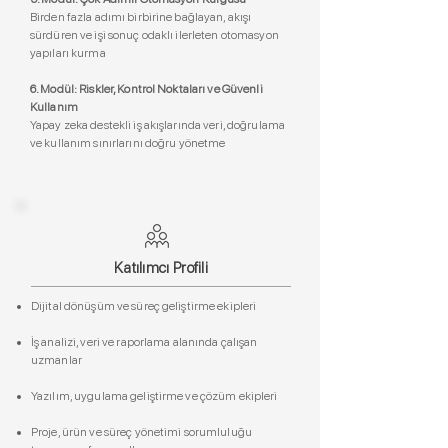
Birden fazla adımı birbirine bağlayan, akışı
sürdüren ve işi sonuç odaklı ilerleten otomasyon
yapıları kurma
6. Modül: Riskler, Kontrol Noktaları ve Güvenli
Kullanım
Yapay zeka destekli iş akışlarında veri, doğrulama
ve kullanım sınırlarını doğru yönetme
Katılımcı Profili
Dijital dönüşüm ve süreç geliştirme ekipleri
İş analizi, veri ve raporlama alanında çalışan
uzmanlar
Yazılım, uygulama geliştirme ve çözüm ekipleri
Proje, ürün ve süreç yönetimi sorumluluğu