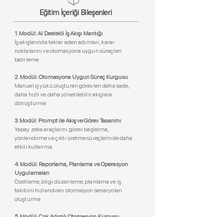
Eğitim İçeriği Bileşenleri
1. Modül: AI Destekli İş Akışı Mantığı
İş akışlarında tekrar eden adımları, karar
noktalarını ve otomasyona uygun süreçleri
belirleme
2. Modül: Otomasyona Uygun Süreç Kurgusu
Manuel iş yükü oluşturan görevleri daha sade,
daha hızlı ve daha yönetilebilir akışlara
dönüştürme
3. Modül: Prompt ile Akış ve Görev Tasarımı
Yapay zeka araçlarını görev başlatma,
yönlendirme ve çıktı üretme süreçlerinde daha
etkili kullanma
4. Modül: Raporlama, Planlama ve Operasyon
Uygulamaları
Özetleme, bilgi düzenleme, planlama ve iş
takibini hızlandıran otomasyon senaryoları
oluşturma
5. Modül: Çok Adımlı Otomasyon Kurgusu