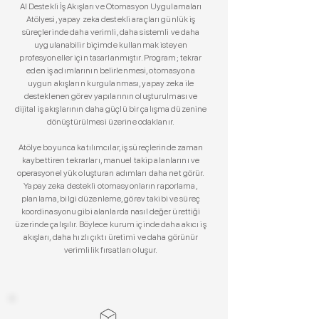
AI Destekli İş Akışları ve Otomasyon Uygulamaları
Atölyesi, yapay zeka destekli araçları günlük iş
süreçlerinde daha verimli, daha sistemli ve daha
uygulanabilir biçimde kullanmak isteyen
profesyoneller için tasarlanmıştır. Program; tekrar
eden iş adımlarının belirlenmesi, otomasyona
uygun akışların kurgulanması, yapay zeka ile
desteklenen görev yapılarının oluşturulması ve
dijital iş akışlarının daha güçlü bir çalışma düzenine
dönüştürülmesi üzerine odaklanır.
Atölye boyunca katılımcılar, iş süreçlerinde zaman
kaybettiren tekrarları, manuel takip alanlarını ve
operasyonel yük oluşturan adımları daha net görür.
Yapay zeka destekli otomasyonların raporlama,
planlama, bilgi düzenleme, görev takibi ve süreç
koordinasyonu gibi alanlarda nasıl değer ürettiği
üzerinde çalışılır. Böylece kurum içinde daha akıcı iş
akışları, daha hızlı çıktı üretimi ve daha görünür
verimlilik fırsatları oluşur.