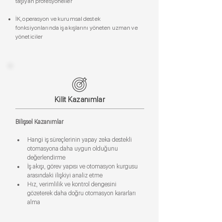
taşıyan profesyoneller
İK, operasyon ve kurumsal destek
fonksiyonlarında iş akışlarını yöneten uzman ve
yöneticiler
Kilit Kazanımlar
Bilişsel Kazanımlar
Hangi iş süreçlerinin yapay zeka destekli 
otomasyona daha uygun olduğunu 
değerlendirme
İş akışı, görev yapısı ve otomasyon kurgusu 
arasındaki ilişkiyi analiz etme
Hız, verimlilik ve kontrol dengesini 
gözeterek daha doğru otomasyon kararları 
alma