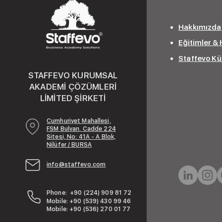
Hakkımızda
Eğitimler &
Staffevo K
STAFFEVO KURUMSAL
AKADEMİ ÇÖZÜMLERİ
LİMİTED ŞİRKETİ
Cumhuriyet Mahallesi,
FSM Bulvarı, Cadde 224
Sitesi, No: 41A - A Blok,
Nilüfer / BURSA
info@staffevo.com
Phone: +90 (224) 909 81 72
Mobile: +90 (539) 430 99 46
Mobile: +90 (536) 270 01 77