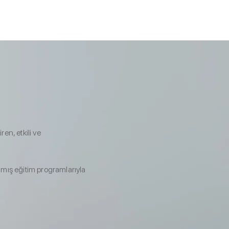
si
İletişim
ren, etkili ve
nmış eğitim programlarıyla