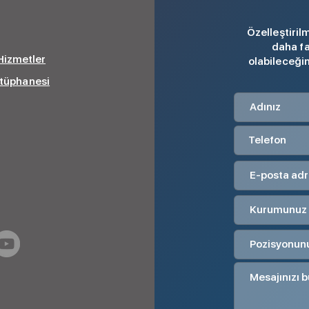
Özelleştiri
daha fa
 Hizmetler
olabileceğim
ütüphanesi