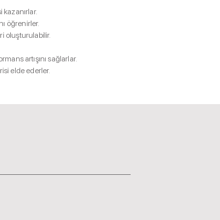
 kazanırlar.
nı öğrenirler.
i oluşturulabilir.
mans artışını sağlarlar.
isi elde ederler.