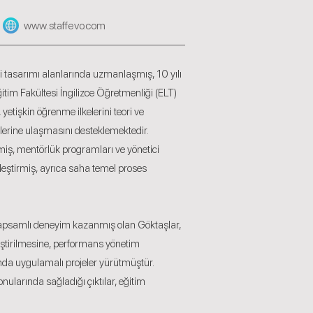
www.staffevo.com
 tasarımı alanlarında uzmanlaşmış, 10 yılı
itim Fakültesi İngilizce Öğretmenliği (ELT)
tişkin öğrenme ilkelerini teori ve
lerine ulaşmasını desteklemektedir.
tmiş, mentörlük programları ve yönetici
eştirmiş, ayrıca saha temel proses
e kapsamlı deneyim kazanmış olan Göktaşlar,
iştirilmesine, performans yönetim
anda uygulamalı projeler yürütmüştür.
konularında sağladığı çıktılar, eğitim