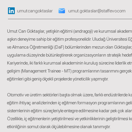
umutcangoktaslar
umut.goktaslar@staffevo.com
Umut Can Göktaşlar, yetişkin eğitimi (andragoji) ve kurumsal akademi
aşkın deneyime sahip bir eğitim profesyonelidir. Uludağ Üniversitesi Eğ
ve Almanca Öğretmenliği (DaF) bölümlerinden mezun olan Göktaşlar, ye
uygulama düzeyinde bütünleştirerek organizasyonların stratejik hedef
Kariyerinde, iki farklı kurumsal akademinin kuruluş sürecine liderlik e
gelişim (Management Trainee - MT) programlarının tasarımını gerçekl
eğitimleri gibi geniş ölçekli projelerde yöneticilik yapmıştır.
Otomotiv ve üretim sektörleri başta olmak üzere, farklı endüstrilerd
eğitim ihtiyaç analizlerinden iç eğitmen formasyon programlarının gel
sistemlerinin eğitim süreçleriyle entegre edilmesine kadar pek çok al
Özellikle, iç eğitmenlerin yetiştirilmesi ve yetkinliklerinin geliştirilmesi 
etkinliğinin somut olarak ölçülebilmesine olanak tanımıştır.