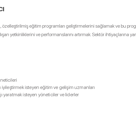
cı
n, özelleştirilmiş eğitim programları geliştirmelerini sağlamak ve bu pr
ışan yetkinliklerini ve performanslarını artırmak. Sektör ihtiyaçlarına yanı
neticileri
 iyileştirmek isteyen eğitim ve gelişim uzmanları
ı yaratmak isteyen yöneticiler ve liderler