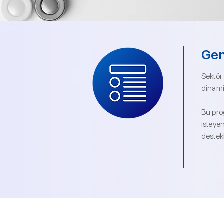
Gen
Sektör 
dinami
Bu pro
isteye
destekl