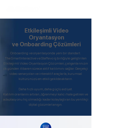
Etkileşimli Video
Oryantasyon
ve Onboarding Çözümleri
Onboarding ve oryantasyonda yeni bir standart.
The SmartInteractive ve Staffevo iş birliğiyle geliştirilen
Etkileşimli Video Oryantasyon Çözümleri, çalışanlarınızın
ilk günden itibaren sürece aktif katılımını sağlar. Gerçekçi
video senaryoları ve interaktif araçlarla, kurumsal
kültürünüzü en etkili şekilde aktarın.
Daha hızlı uyum, daha güçlü aidiyet.
Katılım oranlarını artıran, öğrenmeyi kalıcı hale getiren ve
adaptasyonu hiç olmadığı kadar kolaylaştıran bu yenilikçi
dijital çözümle tanışın.