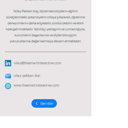
Nilay Pakkan Koç, dijital teknolojilerin eğitim
süreçlerindeki potansiyelini ortaya çıkararak, öğrenme
deneyimlerini daha erişilebilir, sürdürülebilir ve etkili
hale getirmektedir. Yenilikçi yaklaşımı ve uzmanlığıyla,
kurumların başarılarına ve dijital dönüşüm
yolculuklarına değer katmaya devam etmektedir.
nilay@thesmartinteractive.com
nilay-pakkan-koc
www.thesmartinteractive.com
Geri dön