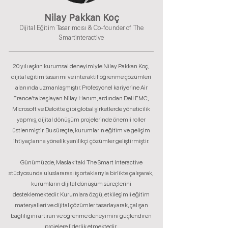
Nilay Pakkan Koç
Dijital Eğitim Tasarımcısı & Co-founder of The
Smartinteractive
20 yılı aşkın kurumsal deneyimiyle Nilay Pakkan Koç,
dijital eğitim tasarımı ve interaktif öğrenme çözümleri
alanında uzmanlaşmıştır. Profesyonel kariyerine Air
France’ta başlayan Nilay Hanım, ardından Dell EMC,
Microsoft ve Deloitte gibi global şirketlerde yöneticilik
yapmış, dijital dönüşüm projelerinde önemli roller
üstlenmiştir. Bu süreçte, kurumların eğitim ve gelişim
ihtiyaçlarına yönelik yenilikçi çözümler geliştirmiştir.
Günümüzde, Maslak’taki The Smart Interactive
stüdyosunda uluslararası iş ortaklarıyla birlikte çalışarak,
kurumların dijital dönüşüm süreçlerini
desteklemektedir. Kurumlara özgü, etkileşimli eğitim
materyalleri ve dijital çözümler tasarlayarak, çalışan
bağlılığını artıran ve öğrenme deneyimini güçlendiren
projelere liderlik etmektedir.