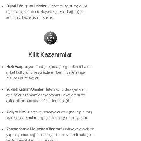
Dijital Dönüşüm Liderleri:
Onboarding süreçlerini
dijital araçlarla destekleyerek çalışan bağlılığını
artırmayı hedefleyen liderler.
Kilit Kazanımlar
Hızlı Adaptasyon:
Yeni çalışanlar, ilk günden itibaren
şirket kültürünü ve süreçlerini benimseyerek işe
hızlıca uyum sağlar.
Yüksek Katılım Oranları:
İnteraktif video içerikleri,
eğitimlerin tamamlanma oranını 12 kat artırır ve
çalışanların sürece aktif katılımını sağlar.
Aidiyet Hissi:
Gerçekçi senaryolar ve kişiselleştirilmiş
içerikler, çalışanlarda güçlü bir aidiyet hissi yaratır.
Zamandan ve Maliyetten Tasarruf:
Online ve esnek bir
yapı sayesinde eğitim süreçleri daha verimli hale gelir
ve dış kaynak bağımlılığı azalır.