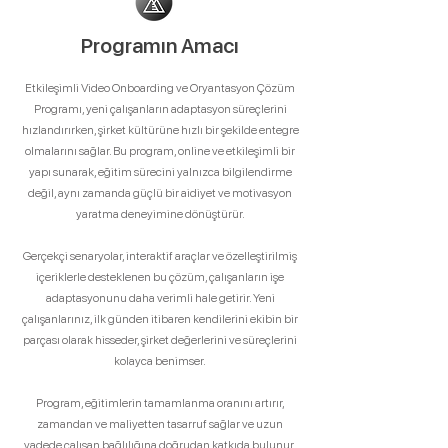
Programın Amacı
Etkileşimli Video Onboarding ve Oryantasyon Çözüm
Programı, yeni çalışanların adaptasyon süreçlerini
hızlandırırken, şirket kültürüne hızlı bir şekilde entegre
olmalarını sağlar. Bu program, online ve etkileşimli bir
yapı sunarak, eğitim sürecini yalnızca bilgilendirme
değil, aynı zamanda güçlü bir aidiyet ve motivasyon
yaratma deneyimine dönüştürür.
Gerçekçi senaryolar, interaktif araçlar ve özelleştirilmiş
içeriklerle desteklenen bu çözüm, çalışanların işe
adaptasyonunu daha verimli hale getirir. Yeni
çalışanlarınız, ilk günden itibaren kendilerini ekibin bir
parçası olarak hisseder, şirket değerlerini ve süreçlerini
kolayca benimser.
Program, eğitimlerin tamamlanma oranını artırır,
zamandan ve maliyetten tasarruf sağlar ve uzun
vadede çalışan bağlılığına doğrudan katkıda bulunur.